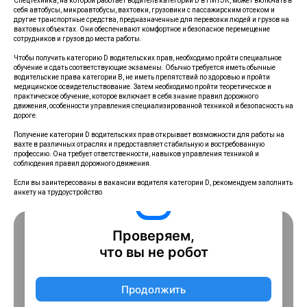
Спецтехника, на которой работает водитель категории D в НИТЭК, может включать в
себя автобусы, микроавтобусы, вахтовки, грузовики с пассажирским отсеком и
другие транспортные средства, предназначенные для перевозки людей и грузов на
вахтовых объектах. Они обеспечивают комфортное и безопасное перемещение
сотрудников и грузов до места работы.
Чтобы получить категорию D водительских прав, необходимо пройти специальное
обучение и сдать соответствующие экзамены. Обычно требуется иметь обычные
водительские права категории B, не иметь препятствий по здоровью и пройти
медицинское освидетельствование. Затем необходимо пройти теоретическое и
практическое обучение, которое включает в себя знание правил дорожного
движения, особенности управления специализированной техникой и безопасность на
дороге.
Получение категории D водительских прав открывает возможности для работы на
вахте в различных отраслях и предоставляет стабильную и востребованную
профессию. Она требует ответственности, навыков управления техникой и
соблюдения правил дорожного движения.
Если вы заинтересованы в вакансии водителя категории D, рекомендуем заполнить
анкету на трудоустройство