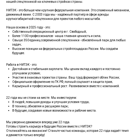
нашей спецтехникой на ключевых стройках страны.
НИТЭК - это больше чем крупная федеральная компания. Это слаженный механизм,
движимый вами. С 2003 года мы - надёжный партнёр в сфере аренды
крупногабаритной спецтехники для проектов любого масштаба.
Наша основа в 2025 году - это:
Собственный операционный центр в г. Свободный;
Более 1100 профессионалов - наша главная ценность и сила;
Свыше 350 единиц современной спецтехники - обновлённый парк для любых
задач;
Высокие позиции на федеральных стройплощадках России. Мы создаём
будущее.
Работа в НИТЭК - это:
Достойная и стабильная зарплата. Мы ценим вклад каждого и постоянно
улучшаем условия;
Участие в знаковых проектах страны. Ваш труд формирует облик России;
Официальное оформление по ТК РФ, полный соцпакет и защита прав;
Карьерный и профессиональный рост. Развиваемся вместе с компанией.
22 года мы не стоим на месте. Мы инвестируем:
В людей, повышая доходы и улучшая условия труда;
В технику, обновляя и расширяя парк;
В будущее, создавая новые возможности и рабочие места.
Мы уверенно движемся вперед уже 22 года.
Готовы строить карьеру и будущее России вместе с НИТЭК?
Откликайтесь на вакансии! Станьте частью команды, которая 22 года задаёт темп
и движется только вперёд!