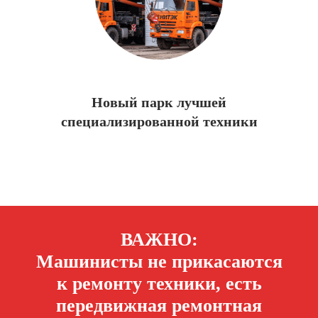
Нижний Новгород
Новая Чара
Санкт-Петербург
Свободный
Магадан
Ковыкта
Новый Уренгой
Нерюнгри
Новый парк лучшей
Ленск
специализированной техники
ВАЖНО:
Машинисты не прикасаются
к ремонту техники, есть
передвижная ремонтная